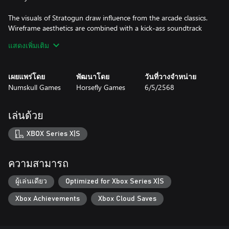
The visuals of Stratogun draw influence from the arcade classics.
Wireframe aesthetics are combined with a kick-ass soundtrack
ensuring that this would indeed be something you'd find in an
แสดงเพิ่มเติม
arcade, if those establishments would still be a thing.
Key Features:
เผยแพร่โดย
พัฒนาโดย
วันที่วางจำหน่าย
• Uncompromised arcade gameplay & difficulty
Numskull Games
Horsefly Games
6/5/2568
• Modern, yet arcade-faithful audiovisuals
• Progression & unlockable gear
• Leaderboards
เล่นด้วย
XBOX Series X|S
ความสามารถ
ผู้เล่นเดียว
Optimized for Xbox Series X|S
Xbox Achievements
Xbox Cloud Saves