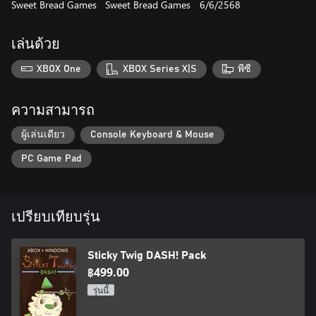
Sweet Bread Games
Sweet Bread Games
6/6/2568
- Enjoy nostalgic pixel art graphics combined with modern
lighting effects
- Cozy soundtrack to put you in the right vibe
เล่นด้วย
- Collect the crystal heart in each level for an extra challenge, if
you'd like
XBOX One
XBOX Series X|S
พีซี
ความสามารถ
ผู้เล่นเดียว
Console Keyboard & Mouse
PC Game Pad
เปรียบเทียบรุ่น
Sticky Twig DASH! Pack
฿499.00
รุ่นนี้