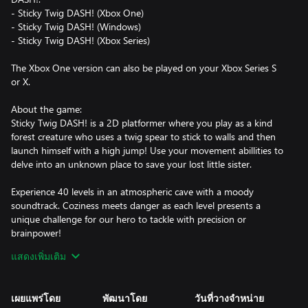
- Sticky Twig DASH! (Xbox One)
- Sticky Twig DASH! (Windows)
- Sticky Twig DASH! (Xbox Series)
The Xbox One version can also be played on your Xbox Series S
or X.
About the game:
Sticky Twig DASH! is a 2D platformer where you play as a kind
forest creature who uses a twig spear to stick to walls and then
launch himself with a high jump! Use your movement abillities to
delve into an unknown place to save your lost little sister.
Experience 40 levels in an atmospheric cave with a moody
soundtrack. Coziness meets danger as each level presents a
unique challenge for our hero to tackle with precision or
brainpower!
แสดงเพิ่มเติม
- Precision/puzzle platformer designed to be a delight to every
platformer lover
- Simple controls using only two action buttons (Jump and Dash)
เผยแพร่โดย
พัฒนาโดย
วันที่วางจำหน่าย
that lead to many movement options