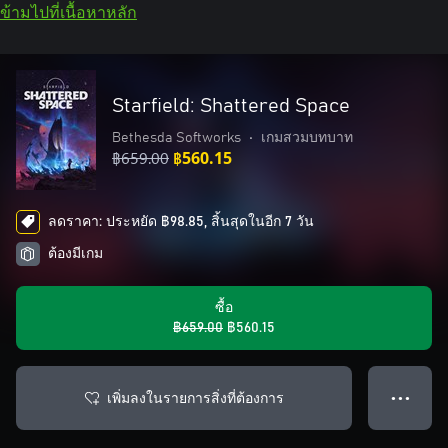
ข้ามไปที่เนื้อหาหลัก
Starfield: Shattered Space
Bethesda Softworks
•
เกมสวมบทบาท
฿659.00
฿560.15
ลดราคา: ประหยัด ฿98.85, สิ้นสุดในอีก 7 วัน
ต้องมีเกม
ซื้อ
฿659.00
฿560.15
เพิ่มลงในรายการสิ่งที่ต้องการ
● ● ●