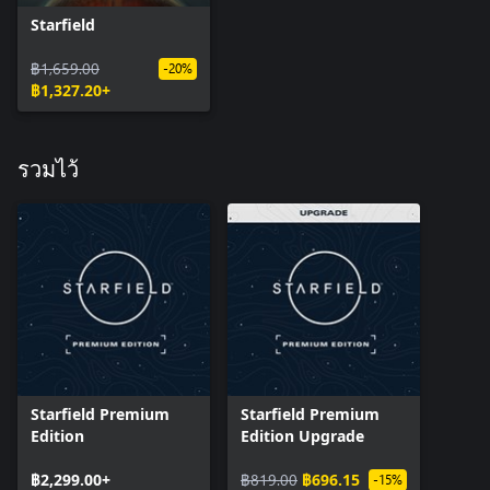
Starfield
฿1,659.00
-20%
฿1,327.20+
รวมไว้
Starfield Premium
Starfield Premium
Edition
Edition Upgrade
฿2,299.00+
฿819.00
฿696.15
-15%