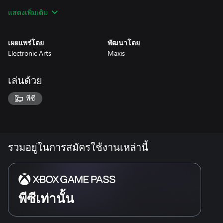
planets as other races try to destroy you.
แสดงเพิ่มเติม
Share your creations with your friends at the online Spore site,
where you can browse the community and download everything
เผยแพร่โดย
พัฒนาโดย
from creatures to spaceships. The more you share, the more
Electronic Arts
Maxis
unique your worlds will become. Exchange your creations with
millions of other players, and marvel at a world of your own
making.
เล่นด้วย
พีซี
CONDITIONS AND RESTRICTIONS APPLY. SEE EA.COM/LEGAL
FOR DETAILS.
รวมอยู่ในการสมัครใช้งานเหล่านี้
พีซีเท่านั้น