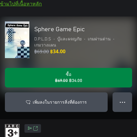
ข้ามไปที่เนื้อหาหลัก
Sphere Game Epic
D.P.L.D.S
•
บู๊และผจญภัย
•
เกมผ่านด่าน
•
เกมวางแผน
฿69.00
฿34.00
ซื้อ
฿69.00
฿34.00
เพิ่มลงในรายการสิ่งที่ต้องการ
● ● ●
3+