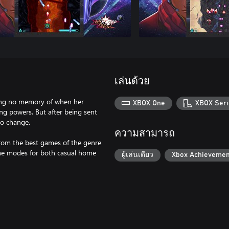
เล่นด้วย
aving no memory of when her
XBOX One
XBOX Seri
ng powers. But after being sent
to change.
ความสามารถ
 from the best games of the genre
ame modes for both casual home
ผู้เล่นเดียว
Xbox Achievemen