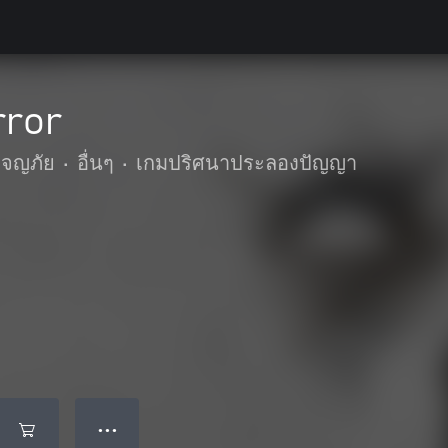
rror
ผจญภัย
•
อื่นๆ
•
เกมปริศนาประลองปัญญา
● ● ●