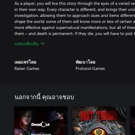
As a player, you will live this story through the eyes of a varied se
in their own way. Every character is different, and brings their un
investigation, allowing them to approach clues and items differentl
shape the world: some of them will know more or less of certain a
more effective against supernatural manifestations, but all of the
them – and death is permanent. If they die, you will have to pick
and continue the investigation so their deaths are not in vain.
แสดงเพิ่มเติม
EXPLORE THE SCARIEST PLACES
A mysterious antique shop, a forgotten abbey, an abandoned menta
เผยแพร่โดย
พัฒนาโดย
Song of Horror is inspired by the classics of the genre. Explore a
Raiser Games
Protocol Games
to gather clues and items that will help you solve challenging pu
tension of the game's atmosphere.
นอกจากนี้ คุณอาจชอบ