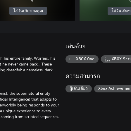
ใส่วันเกิดของคุณ
ใส่วันเกิด
เล่นด้วย
 his entire family. Worried, his
XBOX One
XBOX Seri
ut he never came back... These
ing dreadful: a nameless, dark
ความสามารถ
ผู้เล่นเดียว
Xbox Achievemen
nist, the supernatural entity
cial Intelligence) that adapts to
herworldly being responds to your
a unique experience to every
f coming from scripted sequences.