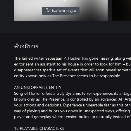
ใส่วันเกิดของคุณ
คำอธิบาย
The famed writer Sebastian P. Husher has gone missing, along with
editor sent an assistant to his house in order to look for him – b
disappearances spark a set of events that will soon reveal someth
entity known only as The Presence seems to be responsible.
AN UNSTOPPABLE ENTITY
Song of Horror offers a truly dynamic terror experience: its antago
known only as The Presence, is controlled by an advanced AI (Artifi
your actions and decisions. Experience unbearable fear as this ot
way of playing and hunts you down in unexpected ways, offering 
player and gameplay where tension builds up naturally instead o
13 PLAYABLE CHARACTERS