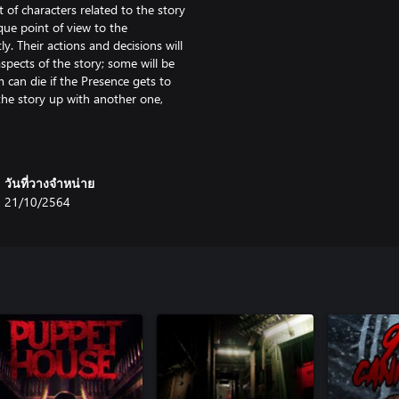
t of characters related to the story
ique point of view to the
y. Their actions and decisions will
spects of the story; some will be
m can die if the Presence gets to
 the story up with another one,
l hospital... Each location in
วันที่วางจำหน่าย
nd investigate these haunted places
21/10/2564
zzles while enduring the agonizing