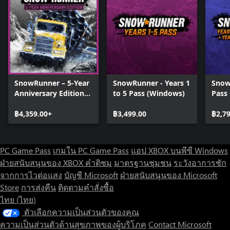
SnowRunner – 5-Year
SnowRunner - Years 1
Snow
Anniversary Edition
to 5 Pass (Windows)
Pass 
(Windows)
Year 
฿4,359.00+
฿3,499.00
Pass
฿2,7
PC Game Pass
เกมใน PC Game Pass
แอป XBOX บนพีซี Windows
ฝ่ายสนับสนุนของ XBOX
คำติชม
มาตรฐานชุมชน
ระวังอาการชัก
จากการไวต่อแสง
บัญชี Microsoft
ฝ่ายสนับสนุนของ Microsoft
Store
การส่งคืน
ติดตามคำสั่งซื้อ
ไทย (ไทย)
ตัวเลือกความเป็นส่วนตัวของคุณ
ความเป็นส่วนตัวด้านสุขภาพของผู้บริโภค
Contact Microsoft