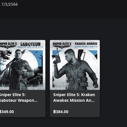
7/3/2566
Sniper Elite 5:
Sniper Elite 5: Kraken
Saboteur Weapon
Awakes Mission And
and Skin Pack
Weapon Pack
฿349.00
฿384.00