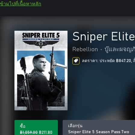
ข้ามไปที่เนื้อหาหลัก
Sniper Elit
Rebellion
•
บู๊และผจญภ
ลดราคา: ประหยัด ฿847.20, สิ
เลือกรุ่น
ซื้อ
Sniper Elite 5 Season Pass Two
฿1,059.00
฿211.80