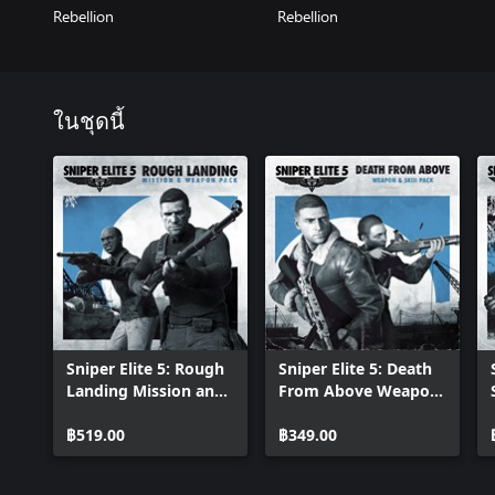
Rebellion
Rebellion
ในชุดนี้
Sniper Elite 5: Rough
Sniper Elite 5: Death
Landing Mission and
From Above Weapon
Weapon Pack
And Skin Pack
฿519.00
฿349.00