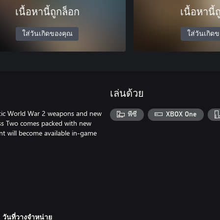
เนื้อหานี้ถูกล็อก
เนื้อหานี้
ใส่วันเกิดของคุณ
ใส่วันเกิด
เล่นด้วย
ntic World War 2 weapons and new
พีซี
XBOX One
Pass Two comes packed with new
nt will become available in-game
วันที่วางจำหน่าย