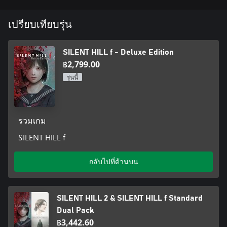
เปรียบเทียบรุ่น
*This game contains depictions of gender discrimination, child
abuse, bullying, drug-induced hallucinations, torture, and graphic
violence.
SILENT HILL f - Deluxe Edition
This game is set in Japan in the 1960s and contains depictions
฿2,799.00
based on the customs and culture of that time. These depictions
รุ่นนี้
do not reflect the opinions or values of the developers or any
individuals involved.
If you feel uncomfortable at any point while playing, please take a
break from playing or speak to someone you trust.
รวมเกม
SILENT HILL f
กลับไปที่ด้านบน
SILENT HILL 2 & SILENT HILL f Standard
Dual Pack
฿3,442.60