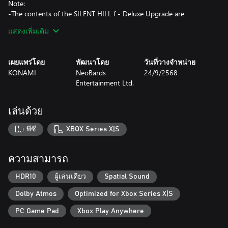
Note:
-The contents of the SILENT HILL f - Deluxe Upgrade are
included in this item. Please be careful to avoid redundant
แสดงเพิ่มเติม
purchases.
-Digital Soundtrack includes music with lyrics in Japanese.
เผยแพร่โดย
พัฒนาโดย
วันที่วางจำหน่าย
KONAMI
NeoBards
24/9/2568
In 1960s Japan, Shimizu Hinako's secluded town of Ebisugaoka is
Entertainment Ltd.
consumed by a sudden fog, transforming her home into a
haunting nightmare.
เล่นด้วย
As the town falls silent and the fog thickens, Hinako must
navigate the twisted paths of Ebisugaoka, solving complex
พีซี
XBOX Series X|S
puzzles and confronting grotesque monsters to survive.
Immerse yourself into Hinako's world imagined by renowned
ความสามารถ
author Ryukishi07, with entrancing music, including pieces by
Akira Yamaoka, and beautiful visuals in a gripping tale of doubt,
HDR10
ผู้เล่นเดียว
Spatial Sound
regret, and inescapable choices. Will Hinako embrace the beauty
Dolby Atmos
Optimized for Xbox Series X|S
hidden within terror, or succumb to the madness that lies ahead?
PC Game Pad
Xbox Play Anywhere
Discover a new chapter in the SILENT HILL series, blending
psychological horror with a haunting Japanese setting.