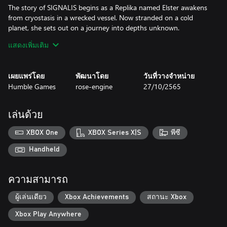
The story of SIGNALIS begins as a Replika named Elster awakens
from cryostasis in a wrecked vessel. Now stranded on a cold
planet, she sets out on a journey into depths unknown.
แสดงเพิ่มเติม
Classic survival horror gameplay
Experience fear and apprehension as you encounter strange
horrors, carefully manage scarce resources, and seek solutions to
เผยแพร่โดย
พัฒนาโดย
วันที่วางจำหน่าย
challenging riddles.
Humble Games
rose-engine
27/10/2565
Cold and distant places
Explore the dim corners of a derelict spaceship, delve into the
เล่นด้วย
mysterious fate of the inhabitants of a doomed facility, and seek
what lies beneath.
XBOX One
XBOX Series X|S
พีซี
A dream about dreaming
Handheld
Discover an atmospheric science-fiction tale of identity, memory,
and the terror of the unknown and unknowable, inspired by
ความสามารถ
classic cosmic horror and the works of Stanley Kubrick, Hideaki
Anno, and David Lynch.
ผู้เล่นเดียว
Xbox Achievements
สถานะ Xbox
A striking vision
Xbox Play Anywhere
Wander a brutalist nightmare driven by fluid 3D character