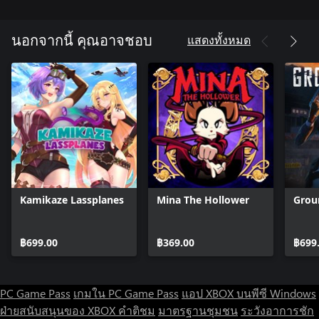
animations, dynamic lights and shadows, and complex
transparency effects, complemented by cinematic sci-fi anime
storytelling.
แสดงทั้งหมด
นอกจากนี้ คุณอาจชอบ
Kamikaze Lassplanes
Mina The Hollower
Grou
฿699.00
฿369.00
฿699
PC Game Pass
เกมใน PC Game Pass
แอป XBOX บนพีซี Windows
ฝ่ายสนับสนุนของ XBOX
คำติชม
มาตรฐานชุมชน
ระวังอาการชัก