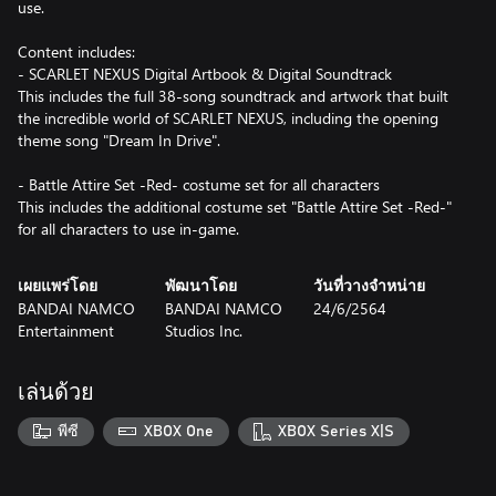
use.
Content includes:
- SCARLET NEXUS Digital Artbook & Digital Soundtrack
This includes the full 38-song soundtrack and artwork that built
the incredible world of SCARLET NEXUS, including the opening
theme song "Dream In Drive".
- Battle Attire Set -Red- costume set for all characters
This includes the additional costume set "Battle Attire Set -Red-"
for all characters to use in-game.
เผยแพร่โดย
พัฒนาโดย
วันที่วางจำหน่าย
BANDAI NAMCO
BANDAI NAMCO
24/6/2564
Entertainment
Studios Inc.
เล่นด้วย
พีซี
XBOX One
XBOX Series X|S