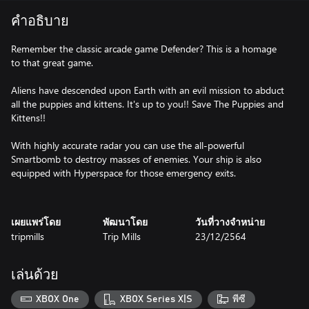
คำอธิบาย
Remember the classic arcade game Defender? This is a homage
to that great game.
Aliens have descended upon Earth with an evil mission to abduct
all the puppies and kittens. It's up to you!! Save The Puppies and
Kittens!!
With highly accurate radar you can use the all-powerful
Smartbomb to destroy masses of enemies. Your ship is also
equipped with Hyperspace for those emergency exits.
เผยแพร่โดย
พัฒนาโดย
วันที่วางจำหน่าย
tripmills
Trip Mills
23/12/2564
เล่นด้วย
XBOX One
XBOX Series X|S
พีซี