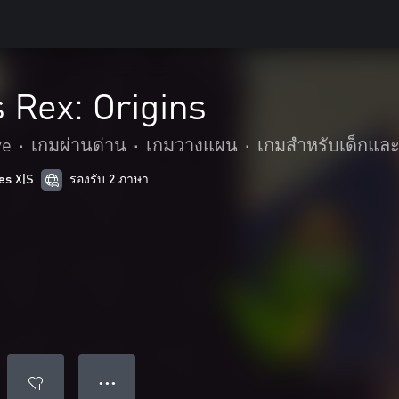
 Rex: Origins
ve
•
เกมผ่านด่าน
•
เกมวางแผน
•
เกมสำหรับเด็กแล
es X|S
รองรับ 2 ภาษา
● ● ●