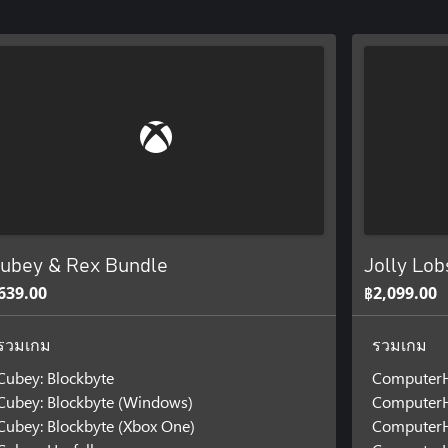
ubey & Rex Bundle
Jolly Lob
639.00
฿2,099.00
รวมเกม
รวมเกม
Cubey: Blockbyte
ComputerH
Cubey: Blockbyte (Windows)
ComputerH
Cubey: Blockbyte (Xbox One)
ComputerH