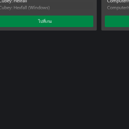
Cubey: Hexfall
ComputerH
Cubey: Hexfall (Windows)
ComputerH
Cubey: Hexfall (Xbox One)
ComputerH
Runasaurus Rex: Origins
ComputerH
ไปที่เกม
Runasaurus Rex: Origins (Windows)
ComputerH
Runasaurus Rex: Origins (Xbox One)
ComputerH
Cubey: Blo
Cubey: Blo
Cubey: Blo
Cubey: Hex
Cubey: Hex
Cubey: Hex
Marshmall
Marshmall
Marshmall
Marshmall
Marshmall
Marshmall
Marshmall