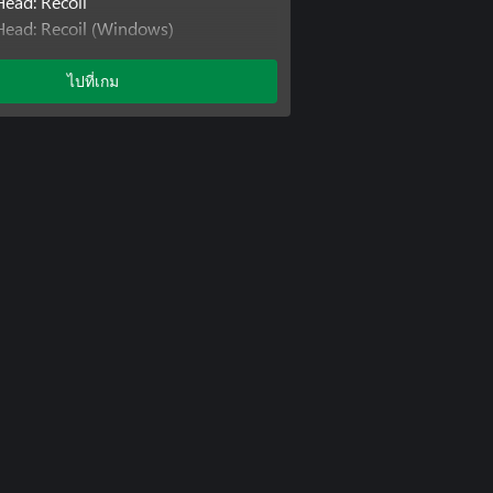
ead: Recoil
ead: Recoil (Windows)
ead: Recoil (Xbox One)
ead: Springloaded
ไปที่เกม
ead: Springloaded (Windows)
ead: Springloaded (Xbox One)
ckbyte
ckbyte (Windows)
ckbyte (Xbox One)
fall
fall (Windows)
fall (Xbox One)
ow Marvin
ow Marvin (Windows)
ow Marvin (Xbox One)
ow Marvin: Greenwood
ow Marvin: Greenwood (Windows)
ow Marvin: Greenwood (Xbox One)
ow Marvin: Grimvault