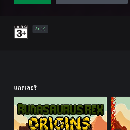
3+
แกลเลอรี