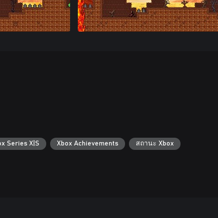
ox Series X|S
Xbox Achievements
สถานะ Xbox