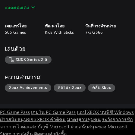
adapt to an ever-changing world
แสดงเพิ่มเติม
• Explore the wonderful Kingdom of Midra and learn its legends
and lore
• 18 characters with different abilities, weapons, and playstyles
เผยแพร่โดย
พัฒนาโดย
วันที่วางจำหน่าย
• 10 procedurally generated levels set in 5 different biomes
505 Games
Kids With Sticks
7/3/2566
• Dozens of essences and skills to make each run different
• Unlock permanent upgrades between runs
• Secrets and bosses are waiting for you
เล่นด้วย
• 3D graphics inspired by traditional Asian designs
XBOX Series X|S
ความสามารถ
Xbox Achievements
สถานะ Xbox
คลับ Xbox
PC Game Pass
เกมใน PC Game Pass
แอป XBOX บนพีซี Windows
ฝ่ายสนับสนุนของ XBOX
คำติชม
มาตรฐานชุมชน
ระวังอาการชัก
จากการไวต่อแสง
บัญชี Microsoft
ฝ่ายสนับสนุนของ Microsoft
Store
การส่งคืน
ติดตามคำสั่งซื้อ