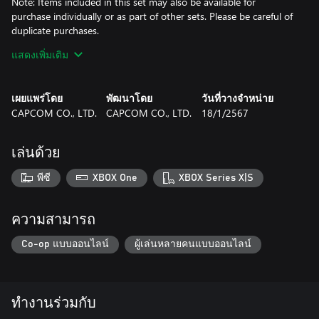
Note: Items included in this set may also be available for
purchase individually or as part of other sets. Please be careful of
duplicate purchases.
Obtained additional contents can be used by going from the title
แสดงเพิ่มเติม
screen to the in-game home screen.
Note: This DLC is only playable on the Microsoft account that
purchases it. Even if you are the organiser of a family group,
เผยแพร่โดย
พัฒนาโดย
วันที่วางจำหน่าย
family member accounts will not receive it.
CAPCOM CO., LTD.
CAPCOM CO., LTD.
18/1/2567
เล่นด้วย
พีซี
XBOX One
XBOX Series X|S
ความสามารถ
Co-op แบบออนไลน์
ผู้เล่นหลายคนแบบออนไลน์
ทำงานร่วมกับ