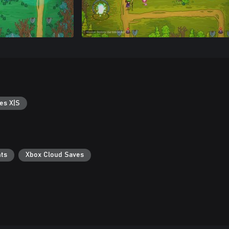
es X|S
ts
Xbox Cloud Saves