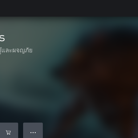
s
บู๊และผจญภัย
● ● ●