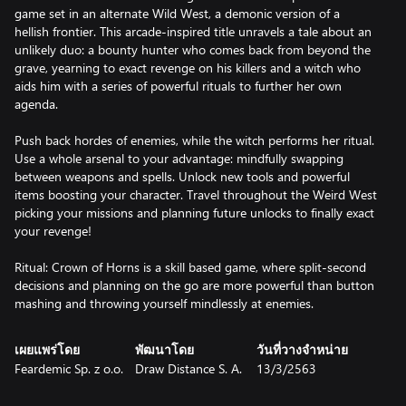
game set in an alternate Wild West, a demonic version of a
hellish frontier. This arcade-inspired title unravels a tale about an
unlikely duo: a bounty hunter who comes back from beyond the
grave, yearning to exact revenge on his killers and a witch who
aids him with a series of powerful rituals to further her own
agenda.
Push back hordes of enemies, while the witch performs her ritual.
Use a whole arsenal to your advantage: mindfully swapping
between weapons and spells. Unlock new tools and powerful
items boosting your character. Travel throughout the Weird West
picking your missions and planning future unlocks to finally exact
your revenge!
Ritual: Crown of Horns is a skill based game, where split-second
decisions and planning on the go are more powerful than button
mashing and throwing yourself mindlessly at enemies.
เผยแพร่โดย
พัฒนาโดย
วันที่วางจำหน่าย
Feardemic Sp. z o.o.
Draw Distance S. A.
13/3/2563