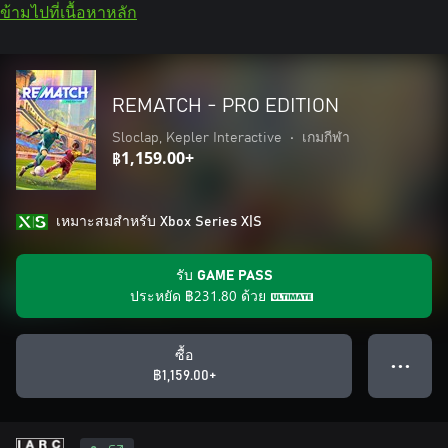
ข้ามไปที่เนื้อหาหลัก
REMATCH - PRO EDITION
Sloclap, Kepler Interactive
•
เกมกีฬา
฿1,159.00+
เหมาะสมสําหรับ Xbox Series X|S
รับ GAME PASS
ประหยัด
฿231.80
ด้วย
ซื้อ
● ● ●
฿1,159.00+