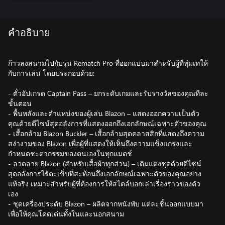
คำอธิบาย
ก้าวลงสนามไปกับรุ่น Rematch Pro ที่ออกแบบมาสำหรับผู้ที่ทุ่มเทให้
กับการเล่น โดยประกอบด้วย:
- ตั๋วอัปเกรด Captain Pass – ยกระดับเกมและรับรางวัลของคุณทีละ
ขั้นตอน
- พื้นหลังและตำแหน่งของผู้เล่น Blazon – แสดงออกความเป็นตัว
คุณด้วยดีไซน์สุดอลังการที่แสดงออกถึงเอกลักษณ์เฉพาะตัวของคุณ
- เสื้อกล้าม Blazon Buckler – เสื้อกล้ามสุดคลาสสิกที่แสดงถึงความ
สง่างามของ Blazon เพื่อผู้ที่แสดงให้เห็นถึงความแข็งแกร่งและ
กำหนดชะตากรรมของตนเองในทุกแมตช์
- ลวดลาย Blazon (สำหรับเสื้อผ้าทุกส่วน) – เติมแต่งชุดด้วยดีไซน์
สุดอลังการไร้ตะเข็บที่สะท้อนถึงเอกลักษณ์เฉพาะตัวของคุณอย่าง
แท้จริง เหมาะสำหรับผู้ที่ต้องการให้สไตล์บอกเล่าเรื่องราวของตัว
เอง
- ชุดเครื่องประดับ Blazon – ผลิตจากหนังพับ แต่ละชิ้นออกแบบมา
เพื่อให้คุณโดดเด่นทั้งในและนอกสนาม