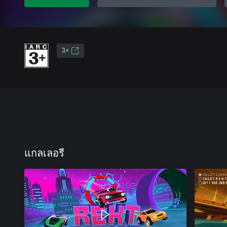
3+
แกลเลอรี