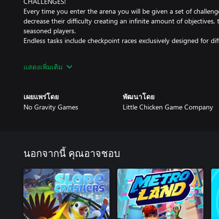
CHALLENGES!
Every time you enter the arena you will be given a set of challeng
decrease their difficulty creating an infinite amount of objectives,
seasoned players.
Endless tasks include checkpoint races exclusively designed for dif
SOLO RIDE!
แสดงเพิ่มเติม
Practice your stunts, unlock various cars and discover arenas in
SCORE: The main game mode, inspired by the old-school arcades, 
challenge of the global leaderboard - remember the time is runni
เผยแพร่โดย
พัฒนาโดย
extend it.
No Gravity Games
Little Chicken Game Company
PRACTICE: Practice makes perfect, in this game mode, time does 
wish - get prepared to #GETREKT
MULTI RIDE!
Face the opponents in a local competitive mode (up to 4 players)
นอกจากนี้ คุณอาจชอบ
the victory. SCORE - challenge your competitors and get the high
VIRUS - spread the infection by crashing into other players or avoi
standing wins!
CHECKPOINT - first to hit a checkpoint gets a point - collect 5 poi
CAPTURE THE CROWN - you have 90 seconds to defend the crown -
or you won’t reign supreme in the arena.