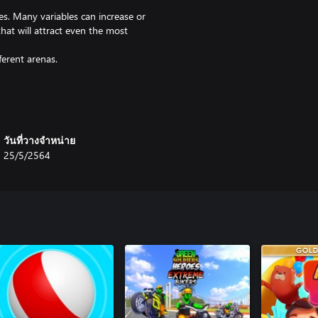
es. Many variables can increase or
 that will attract even the most
ferent arenas.
 2 singleplayer game modes: HIGH
will allow you to take on the
ng, although there are ways to
วันที่วางจำหน่าย
25/5/2564
not matter, train as much as you
 and battle them on the way to
est score.
d being infected - last car
nts to win the race.
 don’t let others take it over -