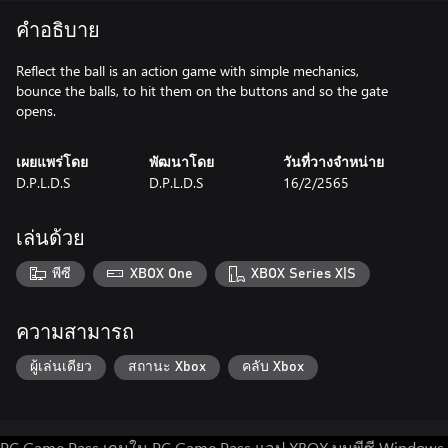
คำอธิบาย
Reflect the ball is an action game with simple mechanics,
bounce the balls, to hit them on the buttons and so the gate
opens.
เผยแพร่โดย
พัฒนาโดย
วันที่วางจำหน่าย
D.P.L.D.S
D.P.L.D.S
16/2/2565
เล่นด้วย
พีซี
XBOX One
XBOX Series X|S
ความสามารถ
ผู้เล่นเดียว
สถานะ Xbox
คลับ Xbox
PC Game Pass
เกมใน PC Game Pass
แอป XBOX บนพีซี Windows