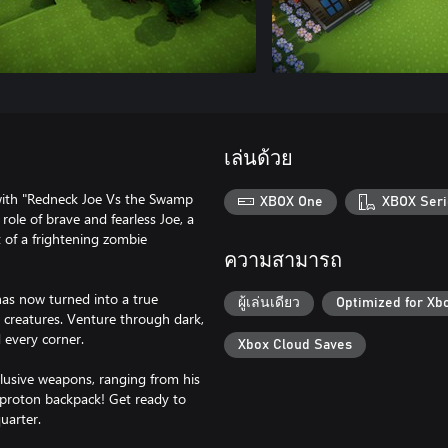
เล่นด้วย
l with "Redneck Joe Vs the Swamp
XBOX One
XBOX Seri
role of brave and fearless Joe, a
 of a frightening zombie
ความสามารถ
has now turned into a true
ผู้เล่นเดียว
Optimized for Xb
 creatures. Venture through dark,
 every corner.
Xbox Cloud Saves
xclusive weapons, ranging from his
 proton backpack! Get ready to
uarter.