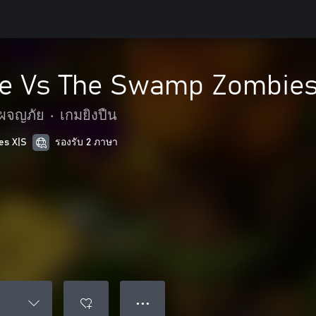
e Vs The Swamp Zombie
ะผจญภัย
•
เกมยิงปืน
es X|S
รองรับ 2 ภาษา
● ● ●