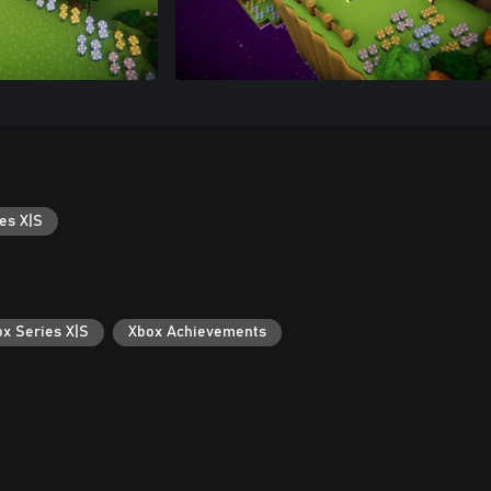
es X|S
ox Series X|S
Xbox Achievements