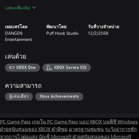
scrolling adventure, players interact with a full cast of characters,
แสดงเพิ่มเติม
collect key items, make pivotal choices, and investigate detailed
scenes to unravel the mystery of Tommy's disappearance.
เผยแพร่โดย
พัฒนาโดย
วันที่วางจำหน่าย
DANGEN
Puff Hook Studio
12/2/2568
Entertainment
เล่นด้วย
XBOX One
XBOX Series X|S
ความสามารถ
ผู้เล่นเดียว
Xbox Achievements
PC Game Pass
เกมใน PC Game Pass
แอป XBOX บนพีซี Windows
ฝ่ายสนับสนุนของ XBOX
คำติชม
มาตรฐานชุมชน
ระวังอาการชัก
จากการไวต่อแสง
บัญชี Microsoft
ฝ่ายสนับสนุนของ Microsoft