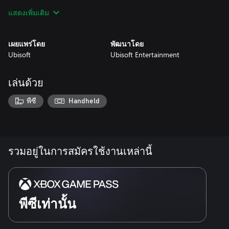
bass line, even zip-line during amazing guitar riffs. Timing and
แสดงเพิ่มเติม
rhythm is the key to beat these maps set to original and licensed
musical tracks.
เผยแพร่โดย
พัฒนาโดย
Ubisoft
Ubisoft Entertainment
เล่นด้วย
พีซี
Handheld
รวมอยู่ในการสมัครใช้งานเหล่านี้
พีซีเท่านั้น