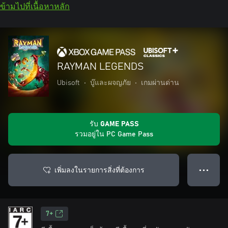
ข้ามไปที่เนื้อหาหลัก
RAYMAN LEGENDS
Ubisoft
•
บู๊และผจญภัย
•
เกมผ่านด่าน
รับ GAME PASS
รวมอยู่ใน PC Game Pass
เพิ่มลงในรายการสิ่งที่ต้องการ
● ● ●
7+