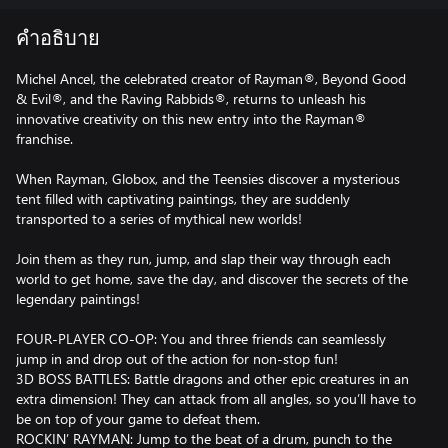
คำอธิบาย
Michel Ancel, the celebrated creator of Rayman®, Beyond Good
& Evil®, and the Raving Rabbids®, returns to unleash his
innovative creativity on this new entry into the Rayman®
franchise.
When Rayman, Globox, and the Teensies discover a mysterious
tent filled with captivating paintings, they are suddenly
transported to a series of mythical new worlds!
Join them as they run, jump, and slap their way through each
world to get home, save the day, and discover the secrets of the
legendary paintings!
FOUR-PLAYER CO-OP: You and three friends can seamlessly
jump in and drop out of the action for non-stop fun!
3D BOSS BATTLES: Battle dragons and other epic creatures in an
extra dimension! They can attack from all angles, so you’ll have to
be on top of your game to defeat them.
ROCKIN’ RAYMAN: Jump to the beat of a drum, punch to the