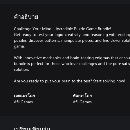
คำอธิบาย
Challenge Your Mind – Incredible Puzzle Game Bundle!
Get ready to test your logic, creativity, and reasoning with exciti
puzzles, discover patterns, manipulate pieces, and find clever sol
game.
With innovative mechanics and brain-teasing enigmas that encoura
bundle is perfect for those who love challenges and the pure satisf
solution.
Are you ready to put your brain to the test? Start solving now!
เผยแพร่โดย
พัฒนาโดย
Afil Games
Afil Games
เปรียบเทียบรุ่น