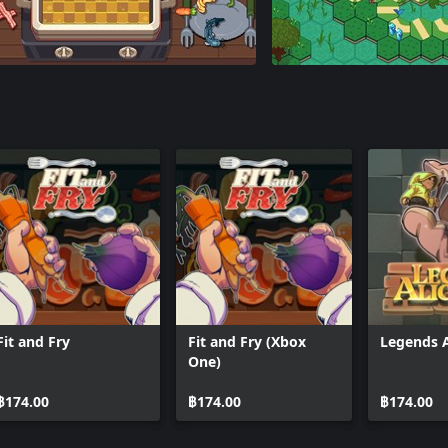
Fit and Fry
Fit and Fry (Xbox
Legends 
One)
฿174.00
฿174.00
฿174.00