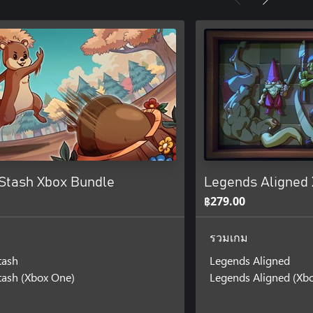
 Stash Xbox Bundle
Legends Aligned
฿279.00
รวมเกม
tash
Legends Aligned
tash (Xbox One)
Legends Aligned (Xb