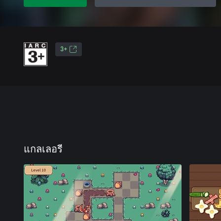
3+
แกลเลอรี