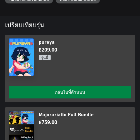
เปรียบเทียบรุ่น
pureya
฿209.00
รุ่นนี้
กลับไปที่ด้านบน
Majorariatto Full Bundle
฿759.00