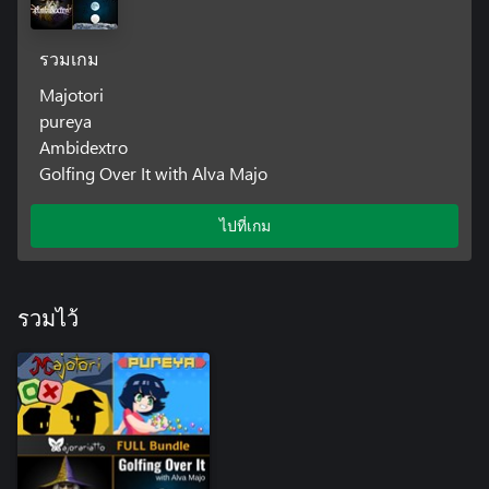
รวมเกม
Majotori
pureya
Ambidextro
Golfing Over It with Alva Majo
ไปที่เกม
รวมไว้