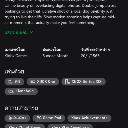
canine beauty on everlasting digital photos. Double jump across
buildings to get that lucrative shot of a local dog celebrity just
trying to live their life. Slow motion zooming helps capture mid-
air moments that actually make you feel something.
แสดงเพิ่มเติม
It’s a ruff world out there and it’s up to you to document it!
เผยแพร่โดย
พัฒนาโดย
วันที่วางจำหน่าย
Kitfox Games
Sundae Month
20/1/2565
เล่นด้วย
พีซี
XBOX One
XBOX Series X|S
Handheld
ความสามารถ
ผู้เล่นเดียว
PC Game Pad
Xbox Achievements
Xbox Cloud Saves
Xbox Play Anywhere