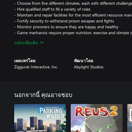
- Choose from five different climates, each with different challeng
- Hire qualified staff to fill a variety of roles
- Maintain and repair facilities for the most efficient resource m
- Fortify security to withstand prison escapes and fights
- Monitor prisoners to ensure they are happy and healthy
- Game mechanics require proper nutrition, exercise and climate 
- Room cloning tool saves time and increases productivity
แสดงเพิ่มเติม
- Multiple prisoners may arrive together, increasing game difficul
- Prisoner have VR therapy, zero gravity rooms, romantic visits 
- Rehabilitate prisoners back into society
เผยแพร่โดย
พัฒนาโดย
- It’s all about redemption over punishment
Ziggurat Interactive, Inc.
Abylight Studios
- Select "Creative Mode" for unlimited money
Check out our FREE DLC Roll Call!
This expansion features a new character creator, allowing players
and guards. Roll Call also introduces Twitch integration, pullin
นอกจากนี้ คุณอาจชอบ
(followers, subscribers, or viewers) into your build. You can also
on any streaming service, video platform, or social network.
Upgrade your prison with Maximum Security!
Expand your prison even further with the new Maximum Security 
prisoners, new therapies, more security measures, and best of al