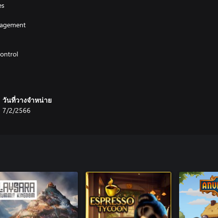
es
anagement
control
ty
and more
วันที่วางจำหน่าย
7/2/2566
 to customize inmates, wardens,
g screen names from your community
 gift item keys to your community
DLC. Featuring higher risk
l…K9 UNITS!