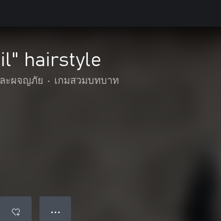
il" hairstyle
๊และผจญภัย
•
เกมสวมบทบาท
● ● ●