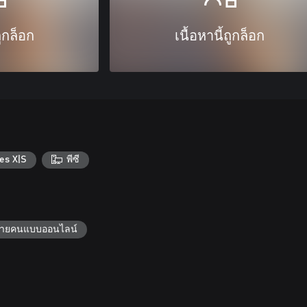
ถูกล็อก
เนื้อหานี้ถูกล็อก
es X|S
พีซี
หลายคนแบบออนไลน์