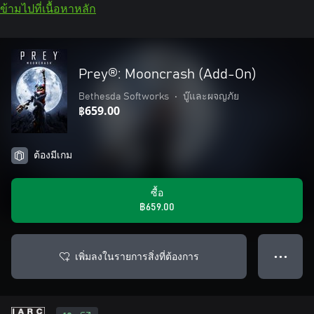
ข้ามไปที่เนื้อหาหลัก
Prey®: Mooncrash (Add-On)
Bethesda Softworks
•
บู๊และผจญภัย
฿659.00
ต้องมีเกม
ซื้อ
฿659.00
เพิ่มลงในรายการสิ่งที่ต้องการ
● ● ●