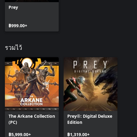
Prey
฿999.00+
รวมไว้
The Arkane Collection
Prey®: Digital Deluxe
(PC)
Edition
฿5,999.00+
฿1,319.00+