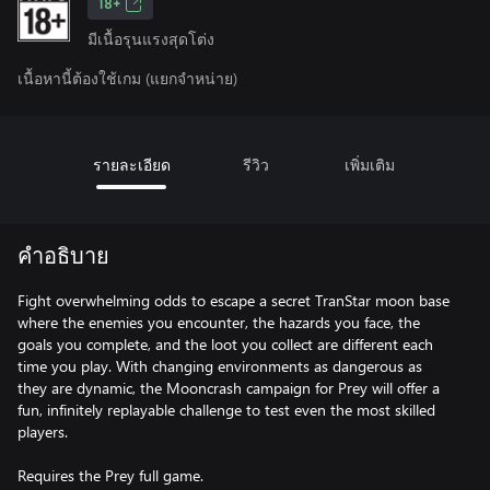
18+
มีเนื้อรุนแรงสุดโต่ง
เนื้อหานี้ต้องใช้เกม (แยกจำหน่าย)
รายละเอียด
รีวิว
เพิ่มเติม
คำอธิบาย
Fight overwhelming odds to escape a secret TranStar moon base
where the enemies you encounter, the hazards you face, the
goals you complete, and the loot you collect are different each
time you play. With changing environments as dangerous as
they are dynamic, the Mooncrash campaign for Prey will offer a
fun, infinitely replayable challenge to test even the most skilled
players.
Requires the Prey full game.