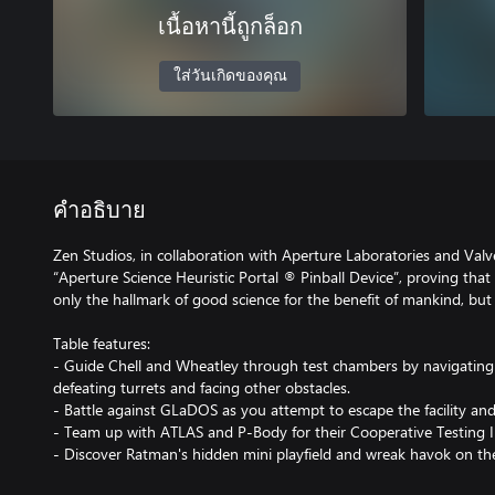
เนื้อหานี้ถูกล็อก
ใส่วันเกิดของคุณ
คำอธิบาย
Zen Studios, in collaboration with Aperture Laboratories and Valv
“Aperture Science Heuristic Portal ® Pinball Device”, proving that
only the hallmark of good science for the benefit of mankind, but 
Table features:
- Guide Chell and Wheatley through test chambers by navigating po
defeating turrets and facing other obstacles.
- Battle against GLaDOS as you attempt to escape the facility and
- Team up with ATLAS and P-Body for their Cooperative Testing Ini
- Discover Ratman's hidden mini playfield and wreak havok on the