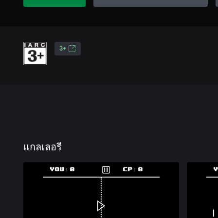
3+
แกลเลอรี