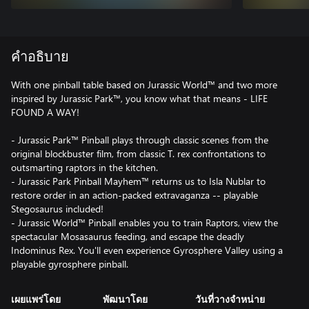
คำอธิบาย
With one pinball table based on Jurassic World™ and two more
inspired by Jurassic Park™, you know what that means - LIFE
FOUND A WAY!
- Jurassic Park™ Pinball plays through classic scenes from the
original blockbuster film, from classic T. rex confrontations to
outsmarting raptors in the kitchen.
- Jurassic Park Pinball Mayhem™ returns us to Isla Nublar to
restore order in an action-packed extravaganza -- playable
Stegosaurus included!
- Jurassic World™ Pinball enables you to train Raptors, view the
spectacular Mosasaurus feeding, and escape the deadly
Indominus Rex. You'll even experience Gyrosphere Valley using a
playable gyrosphere pinball.
เผยแพร่โดย
พัฒนาโดย
วันที่วางจำหน่าย