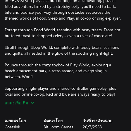
In PHOGS! you play as a duo of dogs on a captivating, puzzle-
filled adventure. Linked by a stretchy belly, you’ll need to bark,
bite and bounce your way through obstacles set across the
themed worlds of Food, Sleep and Play, in co-op or single-player.
Forage through Food World, teeming with tasty treats. From hot
buttered toast to chopped celery... even a river of chocolate!
Stroll through Sleep World, complete with teddy bears, cushions
and quilts, all nestled in the glow of the soothing night-light.
Pounce through the crazy toybox of Play World, exploring a
beach amusement park, a retro arcade, and everything in
between. Woof!
Supporting single-player and shared-controller gameplay, plus
local and online co-op, Red and Blue are always ready to play!
แสดงเพิ่มเติม
เผยแพร่โดย
พัฒนาโดย
วันที่วางจำหน่าย
Coatsink
Bit Loom Games
20/7/2563