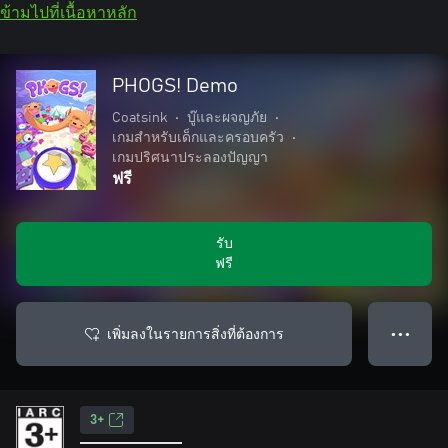
ข้ามไปที่เนื้อหาหลัก
PHOGS! Demo
Coatsink
•
บู๊และผจญภัย
•
เกมสำหรับเด็กและครอบครัว
•
เกมปริศนาประลองปัญญา
ฟรี
รับ
ฟรี
เพิ่มลงในรายการสิ่งที่ต้องการ
● ● ●
3+