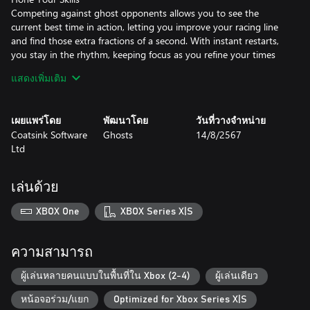
Competing against ghost opponents allows you to see the
current best time in action, letting you improve your racing line
and find those extra fractions of a second. With instant restarts,
you stay in the rhythm, keeping focus as you refine your times
on each pathway.
แสดงเพิ่มเติม
Online Play
See how you measure up against the best in the world and your
เผยแพร่โดย
พัฒนาโดย
วันที่วางจำหน่าย
friends with online leaderboards. Forge rivalries and seek to be
Coatsink Software
Ghosts
14/8/2567
the best as you master over 30 unique pathways.
Ltd
Key Features
- Over 30 hand-built pathways to race.
เล่นด้วย
- Play in Single-Player or Local Split Screen Multiplayer.
- Race across three Domains, each featuring a unique Champion,
XBOX One
XBOX Series X|S
visual theme, and pathway mechanics.
- Dynamic challenges give you constant targets for improvement.
- A mesmerizing soundtrack that keeps you in the flow.
ความสามารถ
- Review your close calls and photo finishes in replay mode.
ผู้เล่นหลายคนแบบในพื้นที่ใน Xbox (2-4)
ผู้เล่นเดียว
หน้อจอร่วม/แยก
Optimized for Xbox Series X|S