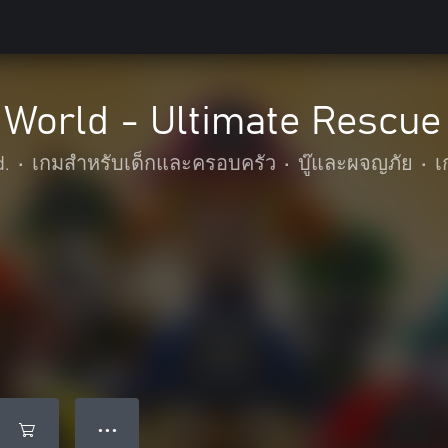
 World - Ultimate Rescu
d.
•
เกมสำหรับเด็กและครอบครัว
•
บู๊และผจญภัย
•
เ
● ● ●