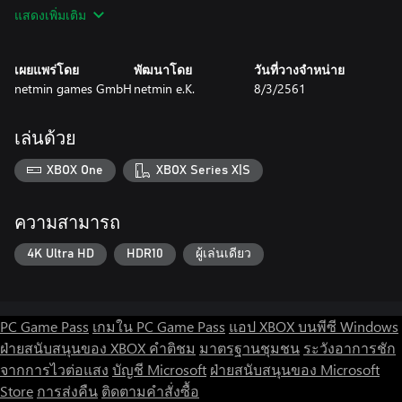
- More than 220 levels
แสดงเพิ่มเติม
- 3 different game modes: Clear, Continue, and Classic
- 3 levels of difficulty
- Beautiful graphics in comic style
เผยแพร่โดย
พัฒนาโดย
วันที่วางจำหน่าย
- Local and global high score lists
netmin games GmbH
netmin e.K.
8/3/2561
- Great sound effects and background music
- Spoken tutorial and a detailed manual
- No time limits
เล่นด้วย
Now the granddaddy of casual games - Passage 3 - finally has a
XBOX One
XBOX Series X|S
worthy successor.
ความสามารถ
4K Ultra HD
HDR10
ผู้เล่นเดียว
PC Game Pass
เกมใน PC Game Pass
แอป XBOX บนพีซี Windows
ฝ่ายสนับสนุนของ XBOX
คำติชม
มาตรฐานชุมชน
ระวังอาการชัก
จากการไวต่อแสง
บัญชี Microsoft
ฝ่ายสนับสนุนของ Microsoft
Store
การส่งคืน
ติดตามคำสั่งซื้อ