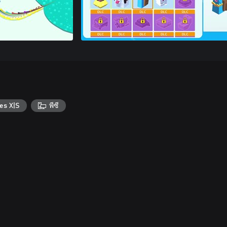
es X|S
พีซี