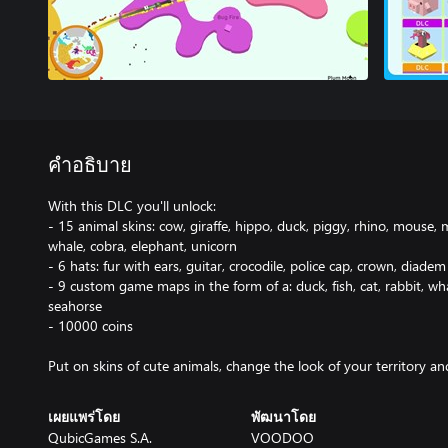
คำอธิบาย
With this DLC you'll unlock:
- 15 animal skins: cow, giraffe, hippo, duck, piggy, rhino, mouse,
whale, cobra, elephant, unicorn
- 6 hats: fur with ears, guitar, crocodile, police cap, crown, diadem
- 9 custom game maps in the form of a: duck, fish, cat, rabbit, whal
seahorse
- 10000 coins
Put on skins of cute animals, change the look of your territory 
เผยแพร่โดย
พัฒนาโดย
QubicGames S.A.
VOODOO