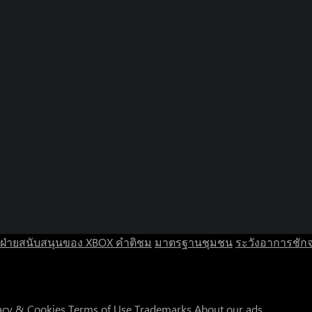
ฝ่ายสนับสนุนของ XBOX
คำติชม
มาตรฐานชุมชน
ระวังอาการชัก
acy & Cookies
Terms of Use
Trademarks
About our ads