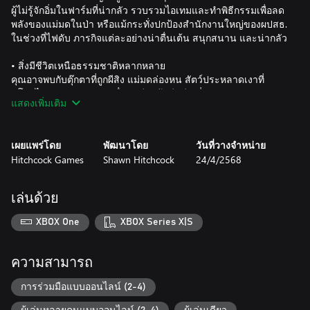
ผู้ไม่รู้จักอิ่มในฟาร์มที่น่ากลัว รวบรวมไอเทมและทำพิธีกรรมเพื่อลด
พลังของแม่มดในป่า หรือแม้กระทั่งปกป้องสำนักงานใหญ่ของผปสธ.
ในช่วงที่ไฟดับ ภารกิจแต่ละอย่างน่าตื่นเต้น สนุกสนาน และน่ากลัว
• สิ่งมีชีวิตเหนือธรรมชาติหลากหลาย
คุณอาจพบกับตุ๊กตาที่ถูกผีสิง แม่มดล่องหน สัตว์ประหลาดเงาที่
ขโมยไอเทมของคุณ และอื่นๆ เรียนรู้วิธีหลีกเลี่ยง ปลอบขวัญ ลด
แสดงเพิ่มเติม
พลัง และจับสิ่งมีชีวิตเหนือธรรมชาติ แล้วนำกลับมาที่ผปสธ. จำกัด
เพื่อ "วัตถุประสงค์ทางการวิจัย"
เผยแพร่โดย
พัฒนาโดย
วันที่วางจำหน่าย
• โหมดเล่นคนเดียวและโหมดร่วมเล่นออนไลน์
Hitchcock Games
Shawn Hitchcock
24/4/2568
ลุยเดี่ยวเพื่อเผชิญหน้ากับสิ่งเหนือธรรมชาติโดยลำพัง หรือร่วมเล่น
กับเพื่อนออนไลน์เพื่อความสนุกและความหวาดกลัวที่ตื่นเต้นเร้าใจ
เล่นด้วย
• คุณกล้าพอไหม?
เกมปลอบขวัญสร้างมาเพื่อกระตุ้นอะดรีนาลีนของคุณ สภาพ
XBOX One
XBOX Series X|S
แวดล้อมนั้นน่ากลัวและไม่น่าไว้วางใจ สิ่งมีชีวิตเหล่านี้เดินเร่ร่อน
อย่างอิสระและมีปฏิสัมพันธ์กับสิ่งแวดล้อมในหลากหลายรูปแบบ
สัตว์ประหลาดบางตัวอาจไม่โจมตี บางตัวคุณได้ยินแค่เสียง และ
ความสามารถ
บางตัวอาจพุ่งเข้าใส่คุณทันทีที่เห็น กัด หรือแม้แต่เปลี่ยนคุณให้
กลายเป็นสิ่งเหนือธรรมชาติ!
การร่วมมือแบบออนไลน์ (2-4)