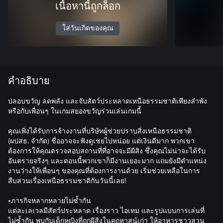
เนื้อหานี้ถูกล็อก
ใส่วันเกิดของคุณ
คำอธิบาย
ปลอบขวัญ ลดพลัง และจับสัตว์ประหลาดเหนือธรรมชาติเพียงลำพัง
หรือกับเพื่อนๆ ในเกมสยองขวัญร่วมเล่นเกมนี้
คุณเพิ่งได้รับการจ้างงานที่บริษัทผู้ช่วยปราบสิ่งเหนือธรรมชาติ
(ผปสธ. จำกัด) ชื่ออาจจะฟังดูเชยไปหน่อย แต่เงินดีมาก พวกเขา
ต้องการให้คุณตรวจสอบสถานที่ที่อาจจะมีผีสิง ซึ่งคุณไม่น่าจะได้รับ
อันตรายจริงๆ และตอนนี้พวกเขาก็มีงานเยอะมาก แถมยังมีตำแหน่ง
งานว่างให้เพื่อนๆ ของคุณที่ต้องการงานด้วย เริ่มช่วยเหลือในการ
สืบสวนเรื่องเหนือธรรมชาติกันวันนี้เลย!
•ภารกิจหลากหลายไม่ซ้ำกัน
แต่ละเลเวลมีสัตว์ประหลาด เรื่องราว ไอเทม และรูปแบบการเล่นที่
ไม่ซ้ำกัน พบกับเด็กหญิงที่ถูกผีสิงในคฤหาสน์เก่า ให้อาหารชาวสวน