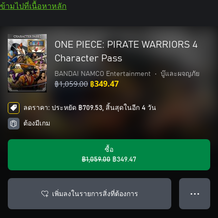
ข้ามไปที่เนื้อหาหลัก
ONE PIECE: PIRATE WARRIORS 4
Character Pass
BANDAI NAMCO Entertainment
•
บู๊และผจญภัย
฿1,059.00
฿349.47
ลดราคา: ประหยัด ฿709.53, สิ้นสุดในอีก 4 วัน
ต้องมีเกม
ซื้อ
฿1,059.00
฿349.47
เพิ่มลงในรายการสิ่งที่ต้องการ
● ● ●