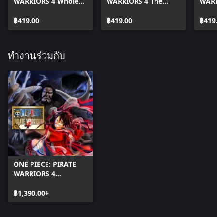
WARRIORS 4 Whole
WARRIORS 4 The
WARR
Cake Island Pack
Worst Generation
Wano
฿419.00
Pack
฿419.00
฿419
ทำงานร่วมกับ
ONE PIECE: PIRATE
WARRIORS 4
(Windows)
฿1,390.00+