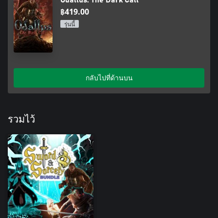
Odallus: The Dark Call
฿419.00
รุ่นนี้
กลับไปที่ด้านบน
รวมไว้