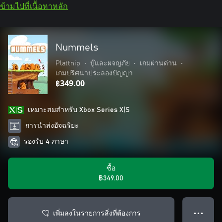
ข้ามไปที่เนื้อหาหลัก
Nummels
Plattnip
•
บู๊และผจญภัย
•
เกมผ่านด่าน
•
เกมปริศนาประลองปัญญา
฿349.00
เหมาะสมสําหรับ Xbox Series X|S
การนำส่งอัจฉริยะ
รองรับ 4 ภาษา
ซื้อ
฿349.00
เพิ่มลงในรายการสิ่งที่ต้องการ
● ● ●