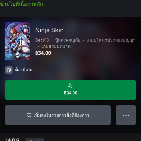
ข้ามไปที่เนื้อหาหลัก
Ninja Skin
Deck13
•
บู๊และผจญภัย
•
เกมปริศนาประลองปัญญา
•
เกมสวมบทบาท
฿34.00
ต้องมีเกม
ซื้อ
฿34.00
เพิ่มลงในรายการสิ่งที่ต้องการ
● ● ●