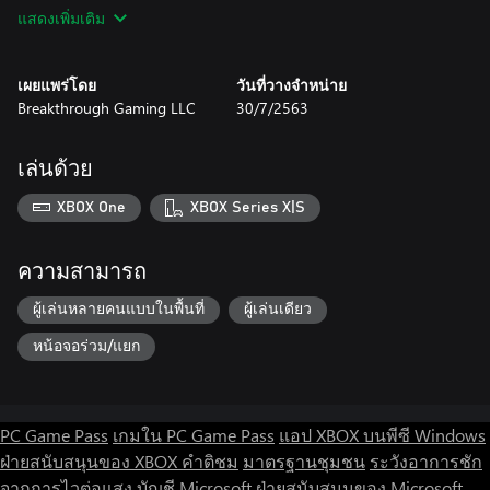
-retro pixel art and music
แสดงเพิ่มเติม
-multiplayer games
-games for one or two players
เผยแพร่โดย
วันที่วางจำหน่าย
Breakthrough Gaming LLC
30/7/2563
[About the Nik and Kit series]
Nik and Kit is a series of video games, books, and animations
about characters who have lots of adventures while learning
เล่นด้วย
about God, themselves, and the world around them! Nik and Kit
products are designed for children ages 5 to 10. The series began
XBOX One
XBOX Series X|S
with the original Nik and Kit video game, released in May 2006,
and has continued to this day with many different products!
ความสามารถ
Learn more about the series, the characters, and find a timeline
ผู้เล่นหลายคนแบบในพื้นที่
ผู้เล่นเดียว
of story events at our official website: https://www.NikandKit.com
หน้อจอร่วม/แยก
Nik and Kit © 2006-2020 Myron Kevan Tynes Jr. / Breakthrough
Gaming
PC Game Pass
เกมใน PC Game Pass
แอป XBOX บนพีซี Windows
ฝ่ายสนับสนุนของ XBOX
คำติชม
มาตรฐานชุมชน
ระวังอาการชัก
จากการไวต่อแสง
บัญชี Microsoft
ฝ่ายสนับสนุนของ Microsoft