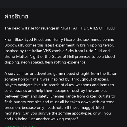
คำอธิบาย
The dead will rise for revenge in NIGHT AT THE GATES OF HELL!
From Black Eyed Priest and Henry Hoare, the sick minds behind
Bloodwash, comes this latest experiment in brain ripping terror.
Inspired by the Italian VHS zombie flicks from Lucio Fulci and
Bruno Mattei, Night of the Gates of Hell promises to be a blood
dripping, neon soaked, flesh rotting experience.
A survival horror adventure game ripped straight from the Italian
zombie horror films it was inspired by. Throughout chapters,
players navigate levels in search of clues, weapons and items to
solve puzzles and help them escape or destroy the zombies
between them and safety. Enemies range from crazed cultists to
flesh hungry zombies and must all be taken down with extreme
precision, because only headshots kill these maggot-filled
monsters. Can you survive the zombie apocalypse, or will you