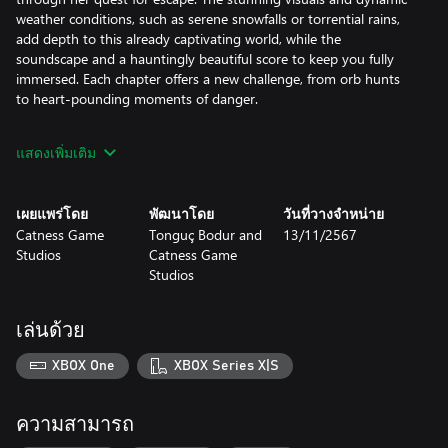
weather conditions, such as serene snowfalls or torrential rains,
add depth to this already captivating world, while the
soundscape and a hauntingly beautiful score to keep you fully
immersed. Each chapter offers a new challenge, from orb hunts
to heart-pounding moments of danger.
Whether you're a series veteran or a newcomer, Nephise:
แสดงเพิ่มเติม
Ascension promises a deeply atmospheric experience filled with
tension, reflection, and moments of awe. Will you help Nephise
escape the treacherous Dragon’s Valley, or will she become a
เผยแพร่โดย
พัฒนาโดย
วันที่วางจำหน่าย
permanent part of its haunting lore?
Catness Game
Tonguç Bodur and
13/11/2567
Studios
Catness Game
Studios
เล่นด้วย
XBOX One
XBOX Series X|S
ความสามารถ