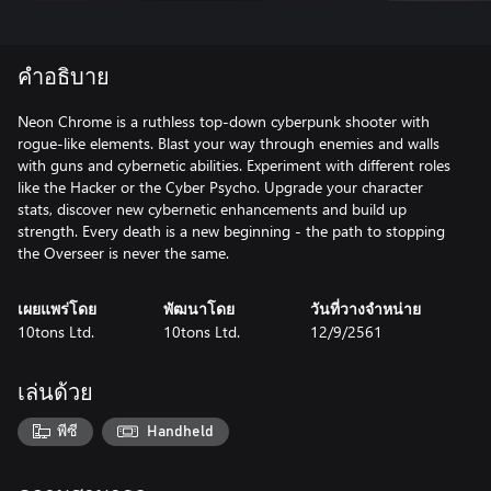
คำอธิบาย
Neon Chrome is a ruthless top-down cyberpunk shooter with
rogue-like elements. Blast your way through enemies and walls
with guns and cybernetic abilities. Experiment with different roles
like the Hacker or the Cyber Psycho. Upgrade your character
stats, discover new cybernetic enhancements and build up
strength. Every death is a new beginning - the path to stopping
the Overseer is never the same.
เผยแพร่โดย
พัฒนาโดย
วันที่วางจำหน่าย
10tons Ltd.
10tons Ltd.
12/9/2561
เล่นด้วย
พีซี
Handheld