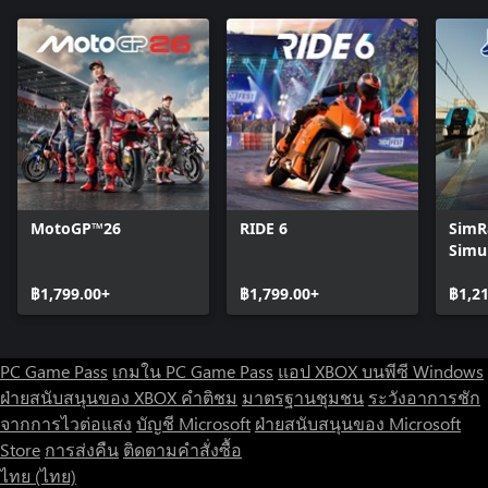
MotoGP™26
RIDE 6
SimRa
Simu
฿1,799.00+
฿1,799.00+
฿1,2
PC Game Pass
เกมใน PC Game Pass
แอป XBOX บนพีซี Windows
ฝ่ายสนับสนุนของ XBOX
คำติชม
มาตรฐานชุมชน
ระวังอาการชัก
จากการไวต่อแสง
บัญชี Microsoft
ฝ่ายสนับสนุนของ Microsoft
Store
การส่งคืน
ติดตามคำสั่งซื้อ
ไทย (ไทย)