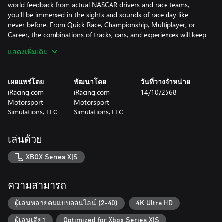
world feedback from actual NASCAR drivers and race teams,
you'll be immersed in the sights and sounds of race day like
never before. From Quick Race, Championship, Multiplayer, or
Career, the combinations of tracks, cars, and experiences will keep
you coming back for more. Work your way from your backyard
แสดงเพิ่มเติม
shop in ARCA Menards series all the way through a multi-time
NASCAR Cup Series Champion in Career Mode, and show the
world what you're made of. It's the NASCAR game you've been
เผยแพร่โดย
พัฒนาโดย
วันที่วางจำหน่าย
waiting and asking for! Welcome to NASCAR 25!
iRacing.com
iRacing.com
14/10/2568
Motorsport
Motorsport
Simulations, LLC
Simulations, LLC
เล่นด้วย
XBOX Series X|S
ความสามารถ
ผู้เล่นหลายคนแบบออนไลน์ (2-40)
4K Ultra HD
ผู้เล่นเดียว
Optimized for Xbox Series X|S