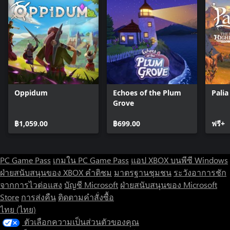
Oppidum
Echoes of the Plum
Palia
Grove
฿1,059.00
฿699.00
ฟรี+
PC Game Pass
เกมใน PC Game Pass
แอป XBOX บนพีซี Windows
ฝ่ายสนับสนุนของ XBOX
คำติชม
มาตรฐานชุมชน
ระวังอาการชัก
จากการไวต่อแสง
บัญชี Microsoft
ฝ่ายสนับสนุนของ Microsoft
Store
การส่งคืน
ติดตามคำสั่งซื้อ
ไทย (ไทย)
ตัวเลือกความเป็นส่วนตัวของคุณ