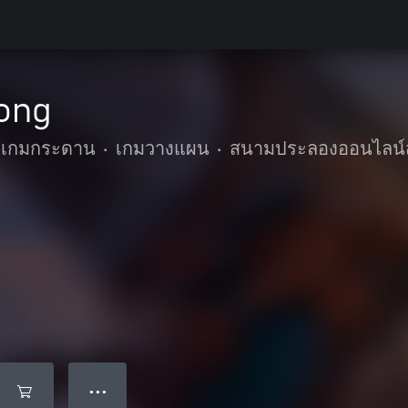
ong
ะเกมกระดาน
•
เกมวางแผน
•
สนามประลองออนไลน์ส
● ● ●