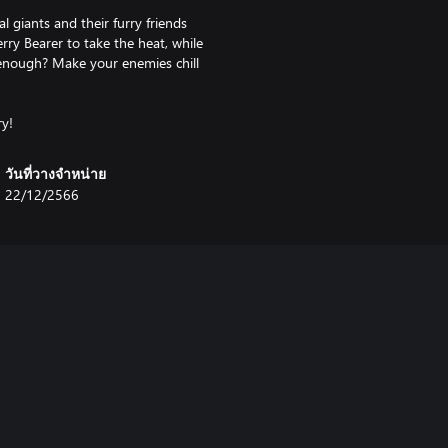
l giants and their furry friends
rry Bearer to take the heat, while
enough? Make your enemies chill
ry!
วันที่วางจำหน่าย
22/12/2566