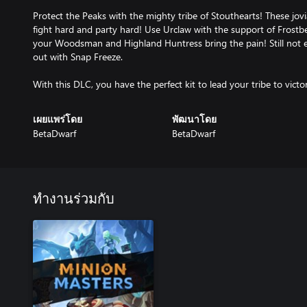
Protect the Peaks with the mighty tribe of Stouthearts! These jovia
fight hard and party hard! Use Urclaw with the support of Frostbe
your Woodsman and Highland Huntress bring the pain! Still not 
out with Snap Freeze.
With this DLC, you have the perfect kit to lead your tribe to victo
เผยแพร่โดย
พัฒนาโดย
BetaDwarf
BetaDwarf
ทำงานร่วมกับ